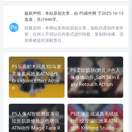
版权声明：
本站原创文章，由
PS插件网
于2025-10-13
发表，共计640字。
转载说明：
本网站发布的原创文章，版权归原创作者所
有，任何人不得以任何形式进行转载，复制和传播，否
则将被追究侵权责任。
PS乐高积木玩具3D马赛
PS柔软肌肤/磨皮润色人
克像素风效果ATN动作
像修饰动作_Soft Skin E
BrickJoint Effect Actio
asy Retouch Action
n
PS人像AI智能磨皮美容
PS图像生成逼真毛绒线
祛斑肌肤修饰肤色增强
针织纹理编织效果ATN
ATN动作 Magic Face R
动作 Knitting Studio –