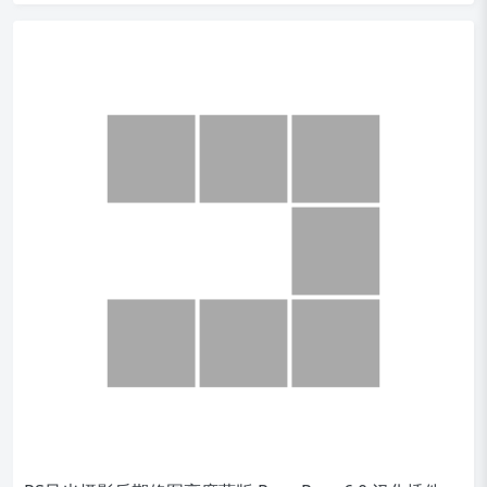
PS风光摄影后期修图亮度蒙版 Raya Pro v6.0 汉化插件
插件介绍： 今天给小伙伴们带来了2024最新风光风景专用多功能
后期面板-Raya Pro 6.0，轻轻松松解决…
4,013
0
PS滤镜调色插件