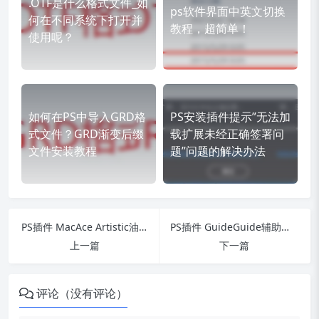
.OTF是什么格式文件_如
ps软件界面中英文切换
何在不同系统下打开并
教程，超简单！
使用呢？
如何在PS中导入GRD格
PS安装插件提示”无法加
式文件？GRD渐变后缀
载扩展未经正确签署问
文件安装教程
题”问题的解决办法
PS插件 MacAce Artistic油画滤镜效果v1.0下载中文汉化版
PS插件 GuideGuide辅助线参考插件v.5.0.20中文汉化版下载
上一篇
下一篇
评论（没有评论）