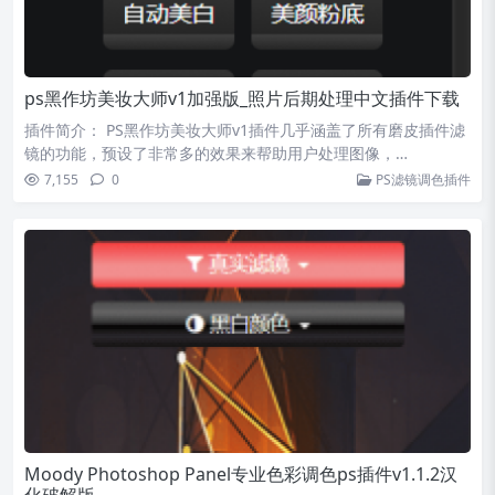
ps黑作坊美妆大师v1加强版_照片后期处理中文插件下载
插件简介： PS黑作坊美妆大师v1插件几乎涵盖了所有磨皮插件滤
镜的功能，预设了非常多的效果来帮助用户处理图像，…
7,155
0
PS滤镜调色插件
Moody Photoshop Panel专业色彩调色ps插件v1.1.2汉