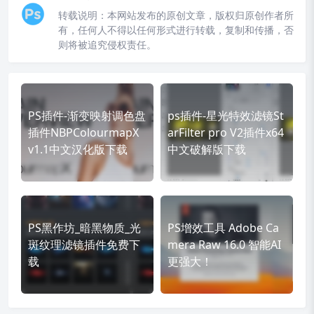
转载说明：
本网站发布的原创文章，版权归原创作者所
有，任何人不得以任何形式进行转载，复制和传播，否
则将被追究侵权责任。
PS插件-渐变映射调色盘
ps插件-星光特效滤镜St
插件NBPColourmapX
arFilter pro V2插件x64
v1.1中文汉化版下载
中文破解版下载
PS黑作坊_暗黑物质_光
PS增效工具 Adobe Ca
斑纹理滤镜插件免费下
mera Raw 16.0 智能AI
载
更强大！