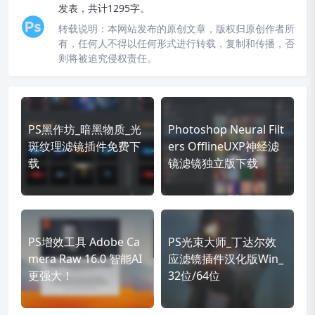
发表，共计1295字。
转载说明：
本网站发布的原创文章，版权归原创作者所
有，任何人不得以任何形式进行转载，复制和传播，否
则将被追究侵权责任。
PS黑作坊_暗黑物质_光
Photoshop Neural Filt
斑纹理滤镜插件免费下
ers OfflineUXP神经滤
载
镜滤镜独立版下载
PS增效工具 Adobe Ca
PS光束大师_丁达尔效
mera Raw 16.0 智能AI
应滤镜插件汉化版Win_
更强大！
32位/64位