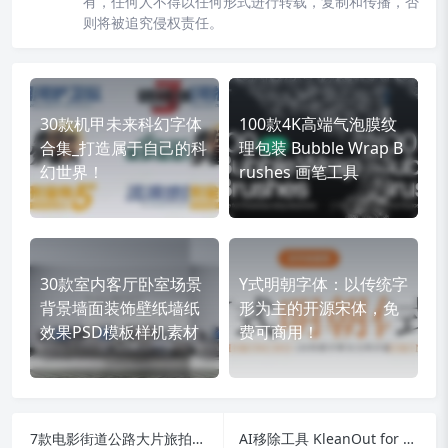
有，任何人不得以任何形式进行转载，复制和传播，否
则将被追究侵权责任。
30款机甲未来科幻字体
100款4K高端气泡膜纹
合集_打造属于自己的科
理包装 Bubble Wrap B
幻世界！
rushes 画笔工具
30款室内客厅卧室场景
Y式明朝字体：以传统字
背景墙面装饰壁纸墙纸
形为主的开源宋体，免
效果PSD模板样机素材
费可商用！
7款电影街道公路大片旅拍摄影后期调色PS/LR预设
AI移除工具 KleanOut for Photo v6.2.0 在线AI水印、物体、背景去除！