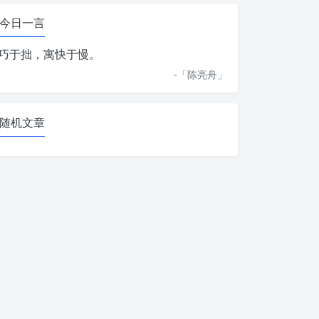
今日一言
巧于拙，寓快于慢。
-「
陈亮舟
」
随机文章