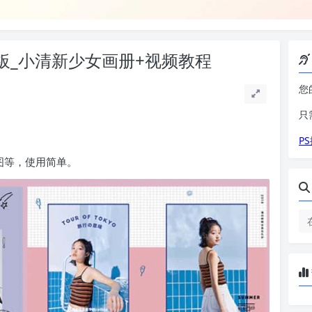
板_小清新少女画册+视频教程
您
只
P
图等，使用简单。