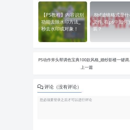
【PS教程】内容识别
.8bf滤镜格式是什
功能去除水印方法_
文件_在ps中如何
秒去水印或对象！
装？
PS动作斧头帮调色宝
上一篇
评论（没有评论）