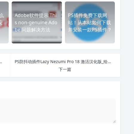
么
Adobe软件提示 Thi
PS插件免费下载网
安
s non-genuine Ado
站！从本站如何下载
be 问题解决方法
并安装一款PS插件？
典100款风格_婚纱影楼一键调色神器
PS防抖动插件Lazy Nezumi Pro 18 激活汉化版_绘画辅助利器笔刷稳定系统
下一篇