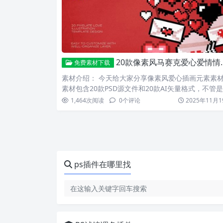
20款像素风马赛克爱心爱情情人节插画元素PSD源文件/AI矢量素材
免费素材下载
素材介绍： 今天给大家分享像素风爱心插画元素素
素材包含20款PSD源文件和20款AI矢量格式，不管
造复…
1,464
次阅读
0
个评论
2025年11月1
ps插件在哪里找