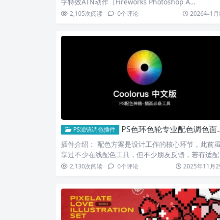
字特效ATN动作（Fireworks Photoshop A…
2,105
次阅读
0
个评论
2026年1月
PS色环色轮专业配色调色面板插件 Coolorus v2.7.1 中文汉化版
PS滤镜调色插件
插件介绍： 配色方案是设计工作的核心环节，此前
享过不少在线配色工具，但不少朋友反馈，若有适配 
S 的配色…
2,130
次阅读
0
个评论
2025年11月2