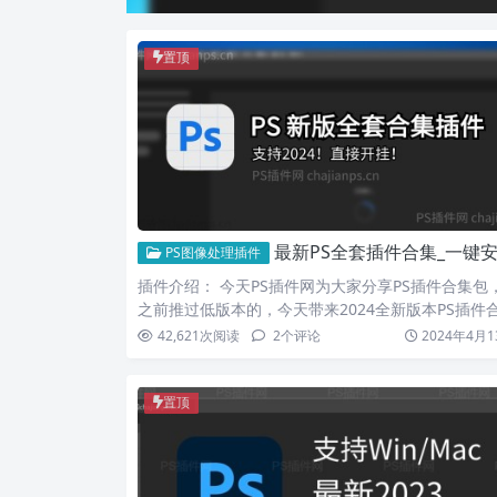
置顶
最新PS全套插件合集_一键安装直接开挂_支持PS2024
PS图像处理插件
插件介绍： 今天PS插件网为大家分享PS插件合集包
之前推过低版本的，今天带来2024全新版本PS插件
集8….
42,621
次阅读
2
个评论
2024年4月1
置顶