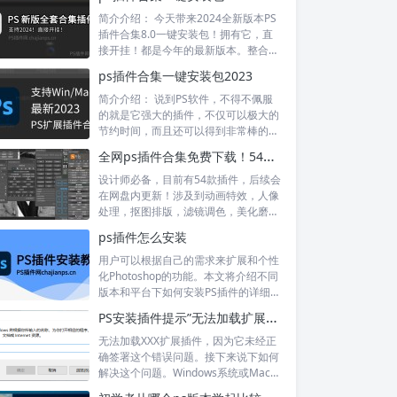
简介介绍： 今天带来2024全新版本PS
插件合集8.0一键安装包！拥有它，直
接开挂！都是今年的最新版本。整合全
网PS...
ps插件合集一键安装包2023
简介介绍： 说到PS软件，不得不佩服
的就是它强大的插件，不仅可以极大的
节约时间，而且还可以得到非常棒的效
果，P...
全网ps插件合集免费下载！54款Photoshop插件！
设计师必备，目前有54款插件，后续会
在网盘内更新！涉及到动画特效，人像
处理，抠图排版，滤镜调色，美化磨皮
等等....
ps插件怎么安装
用户可以根据自己的需求来扩展和个性
化Photoshop的功能。本文将介绍不同
版本和平台下如何安装PS插件的详细步
骤。...
PS安装插件提示”无法加载扩展未经正确签署问题”问题的解决办法
无法加载XXX扩展插件，因为它未经正
确签署这个错误问题。接下来说下如何
解决这个问题。Windows系统或Mac系
统都可以..