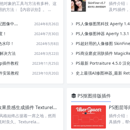
其他对象的工具与方法有多种。这
插件介绍： 今
用的方法：【内容识别】。 …
及PS插件
中的颜色！
PS人像修图黑科技 Aperty 1.4
2024年8月26日
度！
PS人像修图神器 Aperty 1.3.1
2024年7月30日
色水印！
PS超好用的人像修图 SkinFin
2024年5月8日
问题解决方法
PS商业磨皮润肤插件 MagicRet
2024年3月22日
op插件教程
PS最新 ​Portraiture 4.
2023年11月25日
文件安装教程
史上最强AI修图神器_最新 Retou
2023年10月20日
PS抠图排版插件
PS复古老化磨损做旧纹理效果质感生成插件 Texturelabs Distressor v1.0.7 中英文版
古风格始终占据着一席之地，然而
插件介绍： U
久。Texturela…
具插件，帮