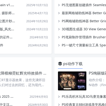
5 中英文版
PS无缝图案创建插件 Seamless Patt
2025年10月15日
的神级工具！
最新网格辅助线神器 Better Gri
2025年4月17日
秒变质感大片！
PS网格辅助线神器 Better G
2024年10月29日
光摄影神器！
3D视图生成器 3D View Generat
2024年10月22日
朋友圈 ！
PS笔刷制作管理插件 Brushera
2024年9月7日
插件
PS一键尺寸测量标注工具 Specs 
2024年6月29日
ps动作下载
PS像素CRT数字电路扭曲故障模糊霓虹辉光特效插件 Waveloq v1.0.4 中英文版
CRT显示器效果，这些充满怀旧
动作介绍：
人们对过去的回忆，还为现代…
N动作（Fire
 中文汉化版
PS乐高积木玩具3D马赛克像素风效果ATN动作 B
2025年6月9日
中文汉化版
PS经典复古8Bit游戏美学风格CRT像素显示艺术效果ATN动
2024年9月30日