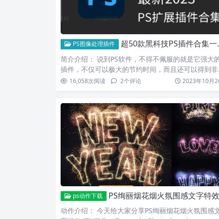
超50款黑科技PS插件合集一键安装包_支持2023版本！
PS图像处理插件
简介介绍： 说到PS软件，不得不佩服的就是它强大
插件，不仅可以极大的节约时间，而且还可以得到非
棒的效果，P…
16,058
次阅读
2
个评论
2023年10月2
PS绚丽烟花烟火氛围感文字特效ATN动作 Fireworks Photoshop Actio
ps动作下载
动作介绍： 今天给大家分享PS绚丽烟花烟火氛围感