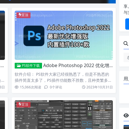
享
与
置顶
！
Adobe Photoshop 2022 优化增强版_内置100+款插件！
PS软件下载
，
软件介绍： PS软件大家已经很熟悉了，但是不熟悉的
用
合
插件简直太多了，PS插件功能数不胜数，且种类繁多；
不知道大家…
3日
15,066
次阅读
0
个评论
2023年10月31日
置顶