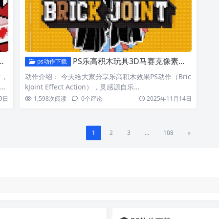
PS乐高积木玩具3D马赛克像素风效果ATN动作 BrickJoint Effect Action
ps动作下载
材，
动作介绍： 今天给大家分享乐高积木效果PS动作（Bric
是打
kJoint Effect Action），灵感源自乐…
9日
1,598
次阅读
0
个评论
2025年11月14日
1
2
3
...
108
»