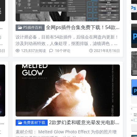
全网ps插件合集免费下载！54款Photoshop插件！后续会更新！
PS插件百科
的
设计师必备，目前有54款插件，后续会在网盘内更新！
常
涉及到动画特效，人像处理，抠图排版，滤镜调色，美
化磨皮等等 …
6日
125,837
次阅读
16
个评论
2021年8月16日
n
2款梦幻柔和暖意光晕发光电影级光影氛围滤镜特效样机PSD模板
免费素材下载
文
素材介绍： Melted Glow Photo Effect 为你的照片增