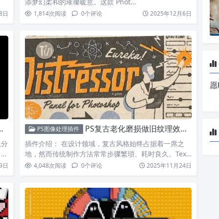
添梦幻柔和的璀璨暖意。这款 Phot…
8日
1,814
次阅读
0
个评论
2025年12月6日
愿
PS复古老化磨损做旧纹理效果质感生成插件 Texturelabs Distressor v1.0.7 中英文版
PS图像处理插件
虽分
插件介绍： 在设计领域，复古风格始终占据着一席之
P
地，然而传统制作方法常常步骤繁琐、耗时良久。Text
urela…
9日
4,048
次阅读
0
个评论
2025年11月24日