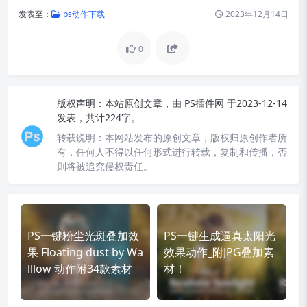
发表至：
ps动作下载
2023年12月14日
0
版权声明：
本站原创文章，由
PS插件网
于2023-12-14
发表，共计224字。
转载说明：
本网站发布的原创文章，版权归原创作者所
有，任何人不得以任何形式进行转载，复制和传播，否
则将被追究侵权责任。
PS一键粉尘光斑叠加效
PS一键生成逼真太阳光
果 Floating dust by Wa
效果动作_附JPG叠加素
lllow 动作附34款素材
材！