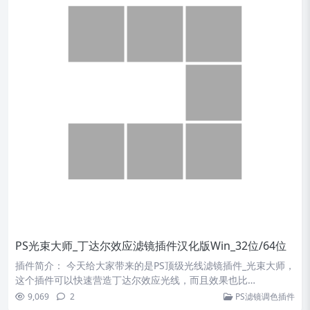
这个插件可以快速营造丁达尔效应光线，而且效果也比…
9,069
2
PS滤镜调色插件
关于我们
ps插件推荐符合中国法律法规的优秀Photoshop插件，网站
有着最好用的
ps插件
，
Photoshop软件
，
PS动作字体画
笔
，
各行各业免费素材下载
，最全面的ps插件资源直接下载
安装，免费ps插件下载，尽在ps插件网！
免责声明
PS插件网所发布的一切资源及软件的文章仅限用于学习和研究目的；
除特殊说明之外，不得将上述内容用于商业或者非法用途，否则，一
切后果请用户自负。本站信息来自网络和用户自行分享，版权争议与
本站无关。您必须在下载后的24个小时之内，从您的电脑中彻底删除
上述内容。如果您喜欢该程序，请支持正版，得到更好的正版服务。
如有侵权请邮件与我们联系处理（738745324@qq.com）。