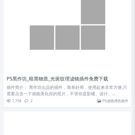
PS黑作坊_暗黑物质_光斑纹理滤镜插件免费下载
插件简介： 黑作坊出品的插件，简单好用，使用起来非常方便,只
需要点击一下就能美化你的照片，不管你是影楼、设计、…
7,758
2
PS滤镜调色插件
PS光束大师_丁达尔效应滤镜插件汉化版Win_32位/64位
插件简介： 今天给大家带来的是PS顶级光线滤镜插件_光束大师，