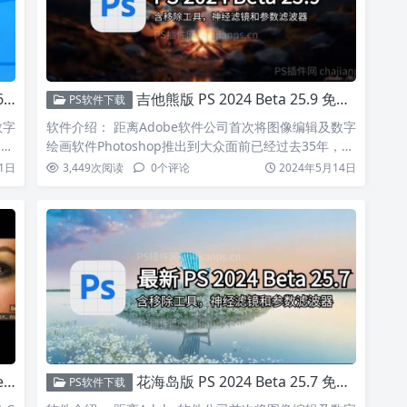
！
吉他熊版 PS 2024 Beta 25.9 免安装便携版_全新优化，打开即用！
PS软件下载
数字
软件介绍： 距离Adobe软件公司首次将图像编辑及数字
。…
绘画软件Photoshop推出到大众面前已经过去35年，…
1日
3,449
次阅读
0
个评论
2024年5月14日
！
花海岛版 PS 2024 Beta 25.7 免安装版_附Neural Filters离线安装包
PS软件下载