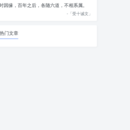
时因缘，百年之后，各随六道，不相系属。
-「
受十诫文
」
热门文章