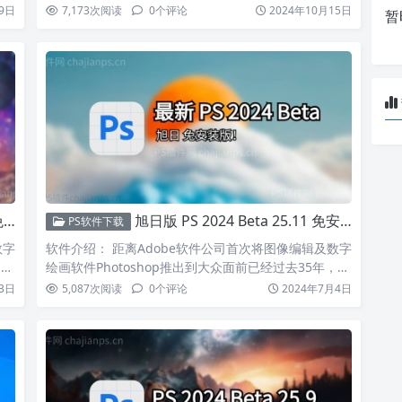
9日
7,173
次阅读
0
个评论
2024年10月15日
暂
！
旭日版 PS 2024 Beta 25.11 免安装版_含移除工具、离线神经滤镜！
PS软件下载
数字
软件介绍： 距离Adobe软件公司首次将图像编辑及数字
，…
绘画软件Photoshop推出到大众面前已经过去35年，…
3日
5,087
次阅读
0
个评论
2024年7月4日