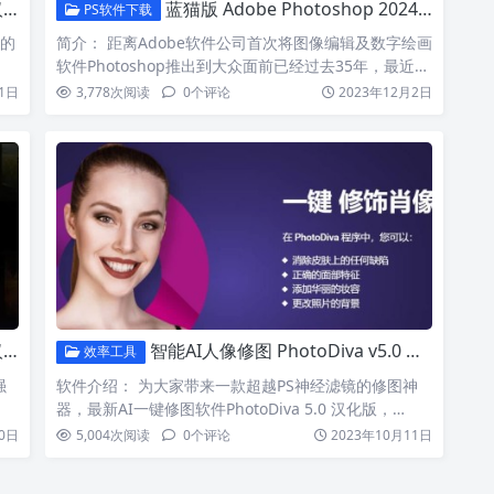
！
蓝猫版 Adobe Photoshop 2024 Beta v25.3 新增参数滤波器！
PS软件下载
大的
简介： 距离Adobe软件公司首次将图像编辑及数字绘画
软件Photoshop推出到大众面前已经过去35年，最近…
1日
3,778
次阅读
0
个评论
2023年12月2日
！
智能AI人像修图 PhotoDiva v5.0 汉化免安装版软件下载
效率工具
强
软件介绍： 为大家带来一款超越PS神经滤镜的修图神
器，最新AI一键修图软件PhotoDiva 5.0 汉化版，…
0日
5,004
次阅读
0
个评论
2023年10月11日