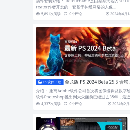
插件套装介绍： Retouch4me是由鼎鼎大名的3D Lut
reator作者开发的一套基于神经网络的人像…
5,891
次阅读
0
个评论
2024年4月1
金龙版 PS 2024 Beta 25.5 含移除工具、神经滤镜和参数滤波器！
PS软件下载
介绍： 距离Adobe软件公司首次将图像编辑及数字
软件Photoshop推出到大众面前已经过去35年，最
4,337
次阅读
0
个评论
2024年2月