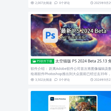
2,007
次阅读
0
个评论
2025年9月2
太空猫版 PS 2024 Beta 25.13 免安装版_含移除工具、离线神经滤镜
PS软件下载
软件介绍： 距离Adobe软件公司首次将图像编辑及
绘画软件Photoshop推出到大众面前已经过去35年
3,502
次阅读
0
个评论
2024年9月2