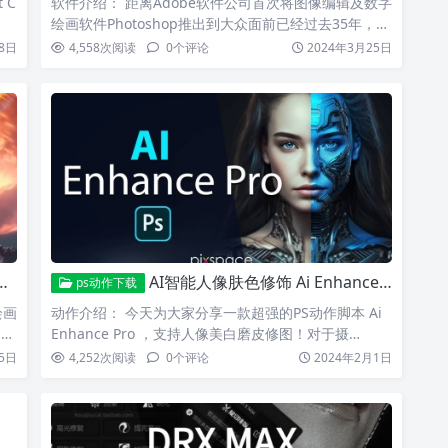
 C
软件介绍： 距离Adobe软件公司首次将图像编辑及数字
绘画软件Photoshop推出到大众面前已经过去35年，…
8日
4,558
次阅读
0
个评论
2024年3月25日
AI智能人像肤色修饰 Ai Enhance Pro 动作_背景调色增强合集！
ps动作下载
绘画
动作介绍： 今天为大家分享一款超强的PS动作脚本 Ai
近…
Enhance Pro ，支持人像美白磨皮修图！对于摄…
5日
4,252
次阅读
0
个评论
2024年2月1日