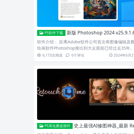
新版 Photoshop 2024 v25.9.1.626 正式版解锁_无弹窗、免安装
PS软件下载
软件介绍： 距离Adobe软件公司首次将图像编辑及
绘画软件Photoshop推出到大众面前已经过去35年
6,173
次阅读
0
个评论
2024年6月2
史上最强AI修图神器_最新 Retouch4me ​插件13合1汉化套装
PS美化磨皮插件