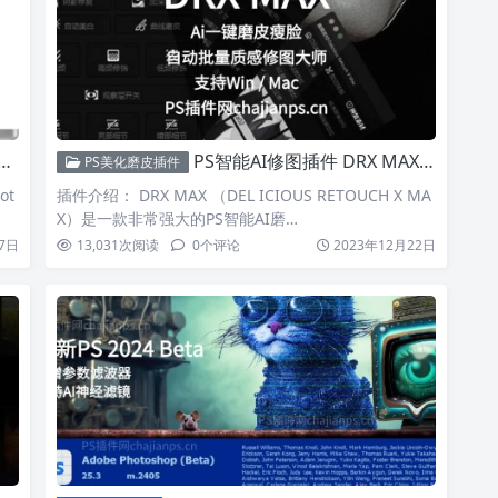
PS智能AI修图插件 DRX MAX 一键自动批量质感磨皮瘦脸！
PS美化磨皮插件
ot
插件介绍： DRX MAX （DEL ICIOUS RETOUCH X MA
X）是一款非常强大的PS智能AI磨…
7日
13,031
次阅读
0
个评论
2023年12月22日