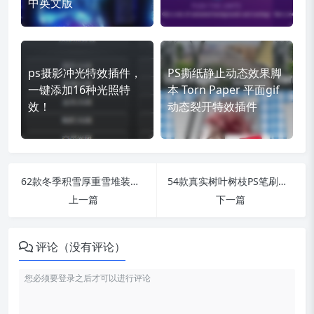
中英文版
ps摄影冲光特效插件，
PS撕纸静止动态效果脚
一键添加16种光照特
本 Torn Paper 平面gif
效！
动态裂开特效插件
62款冬季积雪厚重雪堆装饰冰雪PS笔刷_支持Procreate！
54款真实树叶树枝PS笔刷，自然界中树叶的真实纹理质感！
上一篇
下一篇
评论（没有评论）