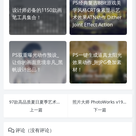
PS经典复古8Bit游戏美
设计师必备的1150款画
学风格CRT像素显示艺
笔工具集合！
术效果ATN动作 Dither
Joint Effect Action
PS双重曝光动作预设_
PS一键生成逼真太阳光
让你的画面意境非凡_黑
效果动作_附JPG叠加素
帆设计出品！
材！
97款高品质夏日夏季艺术字PSD设计素材，秒出海报主视觉！
照片大师 PhotoWorks v19.0 汉化免安装版，强大的照片处理神器！
上一篇
下一篇
评论（没有评论）