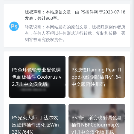
版权声明：
本站原创文章，由
PS插件网
于2023-07-18
发表，共计963字。
转载说明：
本网站发布的原创文章，版权归原创作者所
有，任何人不得以任何形式进行转载，复制和传播，否
则将被追究侵权责任。
PS色环色轮专业配色调
PS滤镜Flaming Pear Fl
色面板插件 Coolorus v
ood水纹倒影插件v1.64
2.7.1 中文汉化版
中文版附注册码
PS光束大师_丁达尔效
PS插件-渐变映射调色盘
应滤镜插件汉化版Win_
插件NBPColourmapX
32位/64位
v1.1中文汉化版下载