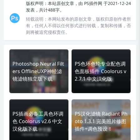
版权声明：
本站原创文章，由
PS插件网
于2021-12-24
发表，共计488字。
转载说明：
本网站发布的原创文章，版权归原创作者所
有，任何人不得以任何形式进行转载，复制和传播，否
则将被追究侵权责任。
Photoshop Neural Filt
PS色环色轮专业配色调
ers OfflineUXP神经滤
色面板插件 Coolorus v
镜滤镜独立版下载
2.7.1 中文汉化版
PS插画必备工具色环调
PS汉化滤镜 Radiant Ph
色 Coolorus v2.6 中文
oto 1.3.1 完美照片修图
汉化版下载
插件+调色预设！