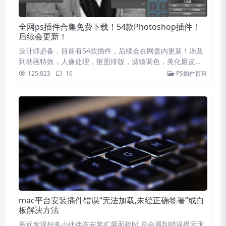
全网ps插件合集免费下载！54款Photoshop插件！
后续会更新！
设计师必备，目前有54款插件，后续会在网盘内更新！涉及
到动画特效，人像处理，抠图排版，滤镜调色，美化磨皮等
等 …
125,823
16
PS插件百科
mac平台安装插件错误“无法加载,未经正确签署”或白
板解决方法
最近发现好多小伙伴在安装扩展面板时,总会遇到错误提示无