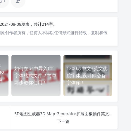
1
2021-08-08发表，共计214字。
归原创作者所有，任何人不得以任何形式进行转载，复制和传
文
如何在ps中导入ttf
1200款中文+英文优
o
字体格式文件？简单
质字体_设计师必备
P文
两步教你使用！
字体库！
3D地图生成器3D Map Generator扩展面板插件英文原版
下一篇