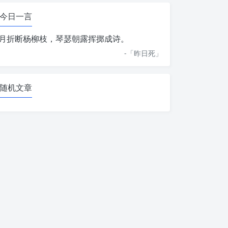
今日一言
月折断杨柳枝，琴瑟朝露挥掷成诗。
-「
昨日死
」
随机文章