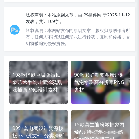
版权声明：
本站原创文章，由
PS插件网
于2025-11-12
发表，共计109字。
转载说明：
本网站发布的原创文章，版权归原创作者所
有，任何人不得以任何形式进行转载，复制和传播，否
则将被追究侵权责任。
108款怪诞垃圾摇滚抽
90款彩虹渐变金属镭射
象艺术手绘儿童涂鸦乱
气泡水珠高分辨率PNG
涂插画PNG设计素材
素材
15款莫兰迪粉嫩抽象丙
999+套电商设计资源模
烯酸颜料涂料油画油漆
板PSD源文件_分类清晰