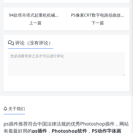
94款塔吊塔式起重机机械钩子建筑工地大型工具场景合成TIF免抠素材
PS像素CRT数字电路扭曲故障模糊霓虹辉光特效插件 Waveloq v1.0.4 中英文版
上一篇
下一篇
评论（没有评论）
关于我们
ps插件推荐符合中国法律法规的优秀Photoshop插件，网站
有着最好用的
ps插件
，
Photoshop软件
，
PS动作字体画