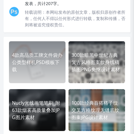
发表，共计207字。
转载说明：
本网站发布的原创文章，版权归原创作者所
有，任何人不得以任何形式进行转载，复制和传播，否
则将被追究侵权责任。
4款高品质工牌文件袋办
300款暗黑中世纪古典
公类型样机PSD模板下
复古风格图案纹身线稿
载
插图PNG免抠设计素材
Nucly光线画笔笔刷_附
100款经典百搭格子纹
63款烟雾高质量叠加JP
交叉方格纹理无缝底纹
G图片素材
图案JPG设计素材