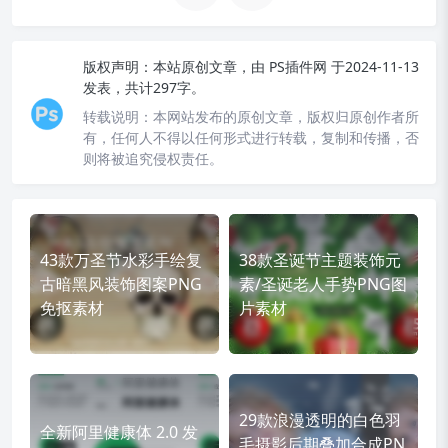
版权声明：
本站原创文章，由
PS插件网
于2024-11-13
发表，共计297字。
转载说明：
本网站发布的原创文章，版权归原创作者所
有，任何人不得以任何形式进行转载，复制和传播，否
则将被追究侵权责任。
43款万圣节水彩手绘复
38款圣诞节主题装饰元
古暗黑风装饰图案PNG
素/圣诞老人手势PNG图
免抠素材
片素材
29款浪漫透明的白色羽
全新阿里健康体 2.0 发
毛摄影后期叠加合成PN