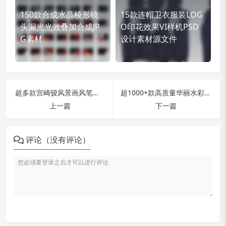
150款合成水晶棱形镜
15款连帽卫衣服装LOG
头漏光光效叠加合成JP
O印花效果VI样机PSD
G素材
设计素材源文件
超多款宫崎骏风景画风笔刷工具_支持PS/Procreate！
超1000+款高质量华丽水彩图案JPG背景素材下载
上一篇
下一篇
评论（没有评论）