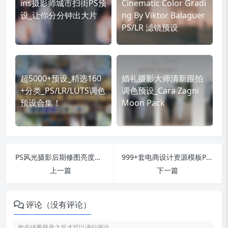
ins摄影师城市扫街PS预
Cinematic Color Gradi
设_让你分分钟出大片
ng By Viktor Balaguer
PS/LR 滤镜预设
超5000+预设_精选160
婚礼摄影大师清新跟拍
+分类_PS/LR/LUTS调色
调色预设_Cara Zagni
预设合集！
Moon Pack
PS风光摄影后期修图亮度蒙版 Raya Pro v6.0 汉化插件
999+套电商设计资源模板PSD源文件_分类清晰
上一篇
下一篇
评论（没有评论）