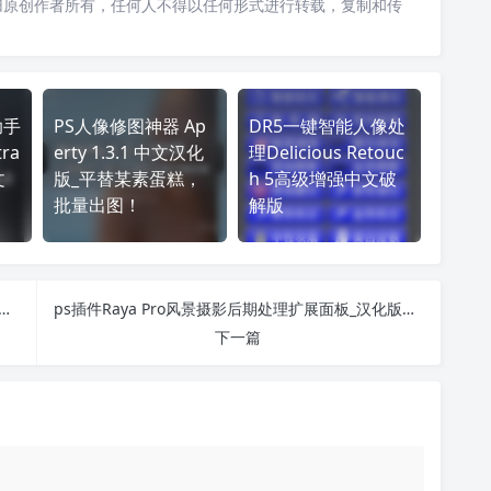
归原创作者所有，任何人不得以任何形式进行转载，复制和传
助手
PS人像修图神器 Ap
DR5一键智能人像处
ra
erty 1.3.1 中文汉化
理Delicious Retouc
文
版_平替某素蛋糕，
h 5高级增强中文破
批量出图！
解版
包二！收集66款PS动作+PSD模板+笔刷动作免费下载
ps插件Raya Pro风景摄影后期处理扩展面板_汉化版免费下载
下一篇