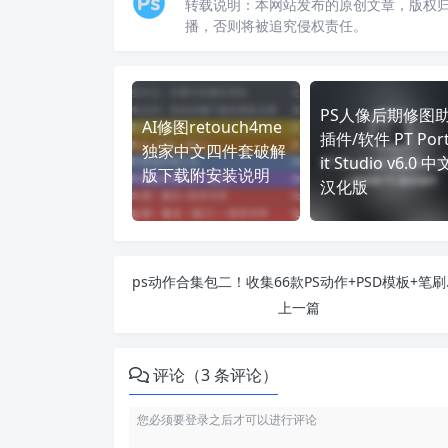
转载说明：
本网站发布的原创文章，版权
播，否则将被追究侵权责任。
PS人像后期修图
AI修图retouch4me
插件/软件 PT Port
独家中文四件套破解
it Studio v6.0 中
版下载附安装说明
汉化版
ps动作合集
上一篇
评论（3 条评论）