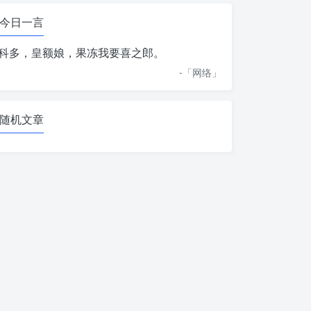
今日一言
科多，皇额娘，果冻我要喜之郎。
-「
网络
」
随机文章