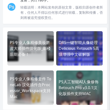
发表，共计786字。
转载说明：
本网站发布的原创文章，版权归原创作者所
有，任何人不得以任何形式进行转载，复制和传播，否
则将被追究侵权责任。
PS专业人像精修美妆磨
DR5一键智能人像处理
皮大师插件汉化版_影楼
Delicious Retouch 5高
后期必备！
级增强中文破解版
PS专业人像精修套件 To
PS人工智能AI人像修饰
neLab 汉化插件含Proc
Retouch Pro v3.0.1汉
essor_Workspace支持
化版插件支持MAC
Mac