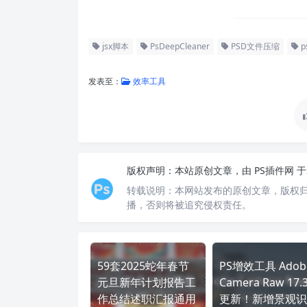
jsx脚本
PsDeepCleaner
PSD文件压缩
p
发表至：
效率工具
版权声明：
本站原创文章，由
PS插件网
于
转载说明：
本网站发布的原创文章，版权
播，否则将被追究侵权责任。
59套2025蛇年春节
PS增效工具 Adob
元旦新年计划报告工
Camera Raw 17.
作总结述职汇报通用
更新！新增景观识