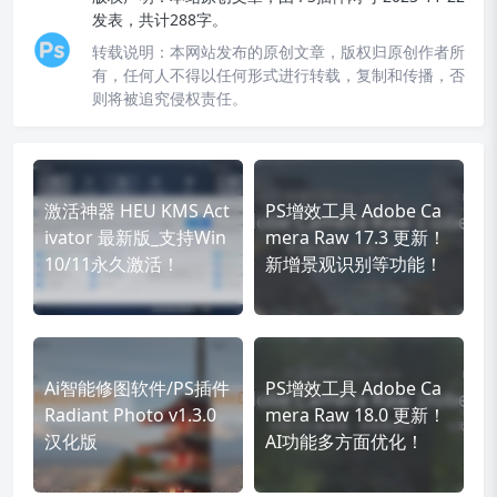
发表，共计288字。
转载说明：
本网站发布的原创文章，版权归原创作者所
有，任何人不得以任何形式进行转载，复制和传播，否
则将被追究侵权责任。
激活神器 HEU KMS Act
PS增效工具 Adobe Ca
ivator 最新版_支持Win
mera Raw 17.3 更新！
10/11永久激活！
新增景观识别等功能！
Ai智能修图软件/PS插件
PS增效工具 Adobe Ca
Radiant Photo v1.3.0
mera Raw 18.0 更新！
汉化版
AI功能多方面优化！