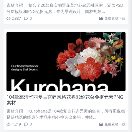
素材介绍： 整合了20款真实的野花草地花镜园林素材，涵盖PSD
分层模板和PNG免抠元素，专为景观设计、园林规划…
2,337
0
免费素材下载
104款高清华丽复古宫廷风格花卉彩绘花朵免抠元素PNG
素材
素材介绍： Kurohana是104款复古花卉元素的集合，所有图像都
是从精选的经典艺术品中精心挑选出来的，并经…
1,219
0
免费素材下载