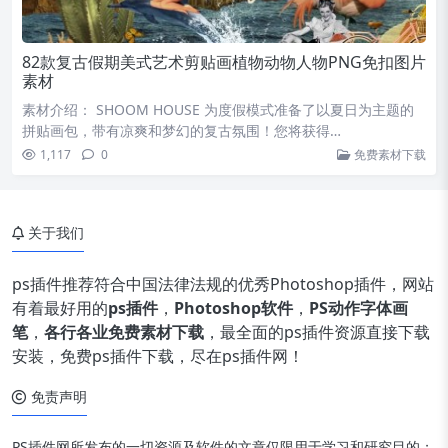
82款复古假期美式艺术剪贴画植物动物人物PNG免扣图片
素材
素材介绍： SHOOM HOUSE 为度假模式准备了以夏日为主题的
拼贴画包，带有凉爽和梦幻的复古氛围！您将获得…
1,117
0
免费素材下载
关于我们
ps插件推荐符合中国法律法规的优秀Photoshop插件，网站
有着最好用的
ps插件
，
Photoshop软件
，
PS动作字体画
笔
，
各行各业免费素材下载
，最全面的ps插件资源直接下载
安装，免费ps插件下载，尽在ps插件网！
免责声明
PS插件网所发布的一切资源及软件的文章仅限用于学习和研究目的；