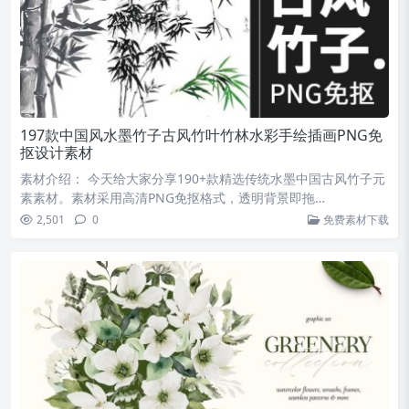
197款中国风水墨竹子古风竹叶竹林水彩手绘插画PNG免
抠设计素材
素材介绍： 今天给大家分享190+款精选传统水墨中国古风竹子元
素素材。素材采用高清PNG免抠格式，透明背景即拖…
2,501
0
免费素材下载